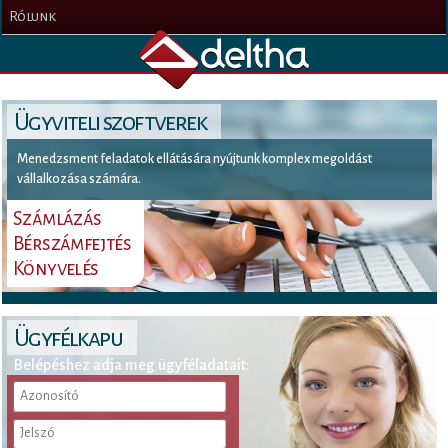
Rólunk
Ügyviteli szoftverek
Menedzsment feladatok ellátására nyújtunk komplex megoldást
vállalkozása számára.
Számlázás
Bérszámfejtés
Könyvelés
Ügyfélkapu
Belépéshez adja meg ügyféladatait: