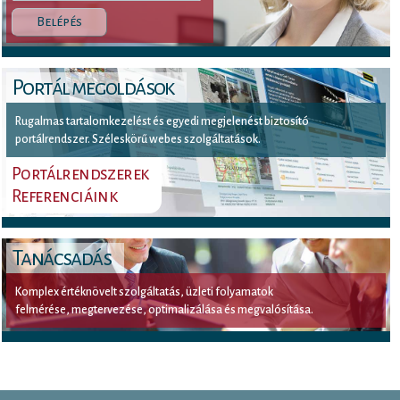
Belépés
Portál megoldások
Rugalmas tartalomkezelést és egyedi megjelenést biztosító
portálrendszer. Széleskörű webes szolgáltatások.
Portálrendszerek
Referenciáink
Tanácsadás
Komplex értéknövelt szolgáltatás, üzleti folyamatok
felmérése, megtervezése, optimalizálása és megvalósítása.